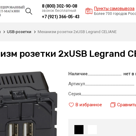
8 (800) 302-90-08
Пункты самовывоза
звонок бесплатный
Более 700 городов Рос
+7 (921) 366-05-43
и
USB-розетки
Механизм розетки 2xUSB Legrand CELIANE
изм розетки 2xUSB Legrand C
Наличие
нет в
Артикул
Серия
В избранное
Сравнит