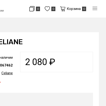
Корзина
0
0
0
сии
ELIANE
 наличии
2 080
₽
067462
Celiane
ь