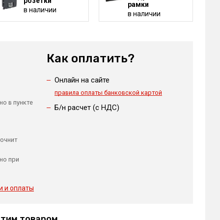
розетки
рамки
в наличии
в наличии
Как оплатить?
Онлайн на сайте
правила оплаты банковской картой
но в пункте
Б/н расчет (c НДС)
точнит
но при
и и оплаты
этим товаром