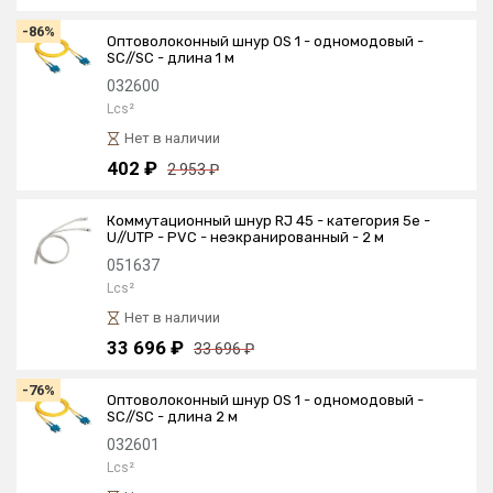
-86%
Оптоволоконный шнур OS 1 - одномодовый -
SC//SC - длина 1 м
032600
Lcs²
Нет в наличии
402 ₽
2 953 ₽
Коммутационный шнур RJ 45 - категория 5е -
U//UTP - PVC - неэкранированный - 2 м
051637
Lcs²
Нет в наличии
33 696 ₽
33 696 ₽
-76%
Оптоволоконный шнур OS 1 - одномодовый -
SC//SC - длина 2 м
032601
Lcs²