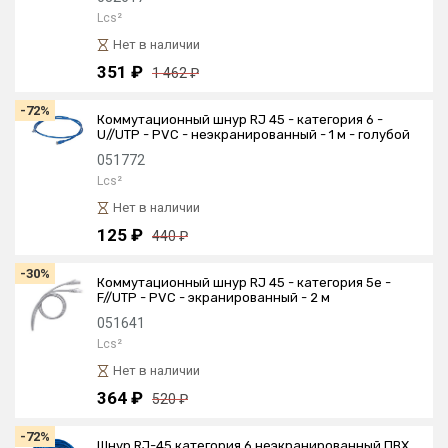
Lcs²
Нет в наличии
351 ₽
1 462 ₽
-72%
Коммутационный шнур RJ 45 - категория 6 -
U//UTP - PVC - неэкранированный - 1 м - голубой
051772
Lcs²
Нет в наличии
125 ₽
440 ₽
-30%
Коммутационный шнур RJ 45 - категория 5е -
F//UTP - PVC - экранированный - 2 м
051641
Lcs²
Нет в наличии
364 ₽
520 ₽
-72%
Шнур RJ-45 категория 6 неэкранированный ПВХ