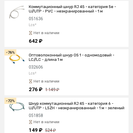
Коммутационный шнур RJ 45 - категория 5е -
U//UTP - PVC - неэкранированный - 1 м
051636
Lcs²
Нет в наличии
642 ₽
-76%
Оптоволоконный шнур OS 1 - одномодовый -
LC//LC - длина 1 м
032606
Lcs²
Нет в наличии
276 ₽
1 149 ₽
-72%
Шнур коммутационный RJ 45 - категория 6 -
U//UTP - LSZH - неэкранированный - 1 м - зеленый
051858
Нет в наличии
149 ₽
524 ₽