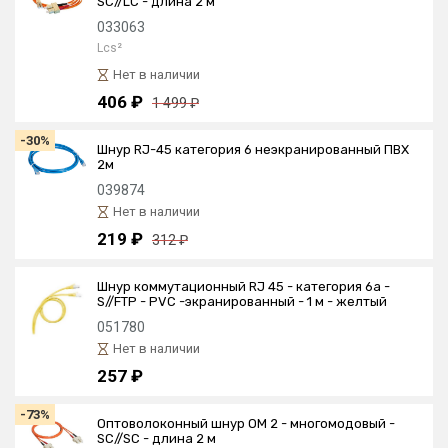
SC//LC - длина 2 м
033063
Lcs²
Нет в наличии
406 ₽
1 499 ₽
-30%
Шнур RJ-45 категория 6 неэкранированный ПВХ
2м
039874
Нет в наличии
219 ₽
312 ₽
Шнур коммутационный RJ 45 - категория 6a -
S//FTP - PVC -экранированный - 1 м - желтый
051780
Нет в наличии
257 ₽
-73%
Оптоволоконный шнур OM 2 - многомодовый -
SС//SС - длина 2 м