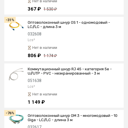
Нет в наличии
367 ₽
1 530 ₽
-31%
Оптоволоконный шнур OS 1 - одномодовый -
LC//LC - длина 3 м
032608
Lcs²
Нет в наличии
806 ₽
1 174 ₽
Коммутационный шнур RJ 45 - категория 5е -
U//UTP - PVC - неэкранированный - 3 м
051638
Lcs²
Нет в наличии
1 149 ₽
-76%
Оптоволоконный шнур OM 3 - многомодовый - 10
Giga - LC//LC - длина 3 м
032617