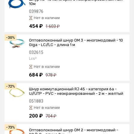
10м
039876
Нет в наличии
454 ₽
1 603 ₽
-30%
Оптоволоконный шнур OM 3 - многомодовый - 10
Giga - LC//LC - длина 1 м
032615
Lcs²
Нет в наличии
684 ₽
978 ₽
-72%
Шнур коммутационный RJ 45 - категория 6a -
U//UTP - PVC - неэкранированный - 2 м - желтый
051883
Нет в наличии
200 ₽
704 ₽
-73%
Оптоволоконный шнур OM 2 - многомодовый -