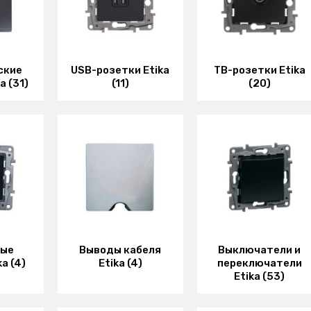
ские
USB-розетки Etika
ТВ-розетки Etika
a (31)
(11)
(20)
ные
Выводы кабеля
Выключатели и
a (4)
Etika (4)
переключатели
Etika (53)