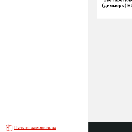
Светорегул
(диммеры) Eti
Пункты самовывоза